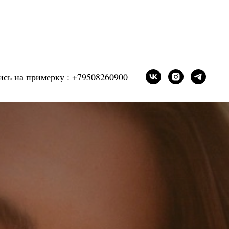
ись на примерку : +79508260900